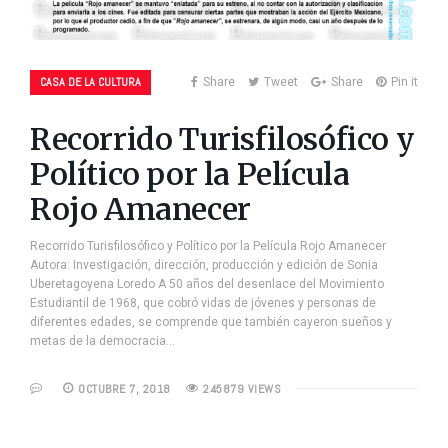
CASA DE LA CULTURA
Share
Tweet
Share
Pin it
Recorrido Turisfilosófico y
Político por la Película
Rojo Amanecer
Recorrido Turisfilosófico y Político por la Película Rojo Amanecer
Autora: Investigación, dirección, producción y edición de Sonia
Uberetagoyena Loredo A 50 años del desenlace del Movimiento
Estudiantil de 1968, que cobró vidas de jóvenes y personas de
diferentes edades, se comprende que también cayeron sueños y
metas de la democracia…
OCTUBRE 7, 2018
245879 VIEWS