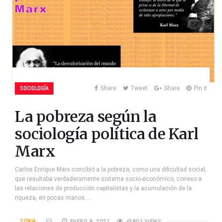
SOCIOLOGÍA
Share
Tweet
Share
Pin it
La pobreza según la
sociología política de Karl
Marx
Carlos Enrique Marx concibió a la pobreza, como una dificultad social,
que resultaba verdaderamente sistema socio-económico, conexo a
las relaciones de producción capitalistas y la acumulación de la
riqueza, en pocas manos.…
SONIA
ENERO 8, 2021
43801 VIEWS