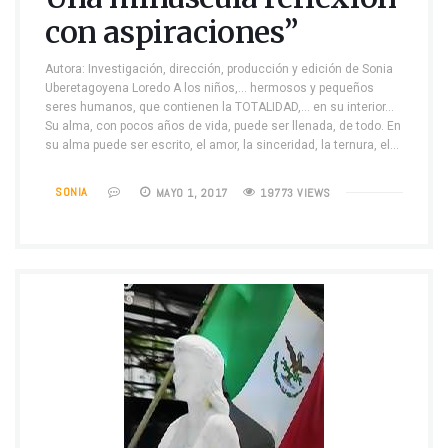
con aspiraciones”
Autora: Investigación, dirección, producción y edición de Sonia
Uberetagoyena Loredo A los niños,… hermosos y pequeños
seres humanos, que contienen la TOTALIDAD,… en su interior…
Su alma, con pocos años de vida, puede ser llenada, de todo. En
su alma puede ser escrito, el amor, la sinceridad, la ternura, el…
SONIA
MAYO 1, 2017
19773 VIEWS