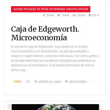
CLASES VIRTUALES EN ÉPOCA DE PANDEMIA SARCOV2-COVID19
Share
Tweet
Share
Pin it
Caja de Edgeworth.
Microeconomía
El uso de la Caja de Edgeworth, muy amplio en el ámbito
microeconómico y en el financiero, es útil para estudiar y
asignar y repartir bienes, entre dos individuos. Con dicho gráfico,
es posible examinar los equilibrios competitivos existentes en
situaciones de nivel básico. El propósito primordial de utilizar
dicha caja,…
SONIA
AGOSTO 24, 2020
63318 VIEWS