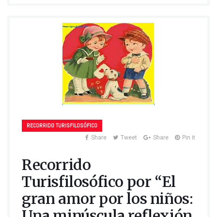
RECORRIDO TURISFILOSÓFICO
Share
Tweet
Share
Pin it
Recorrido
Turisfilosófico por “El
gran amor por los niños:
Una minúscula reflexión