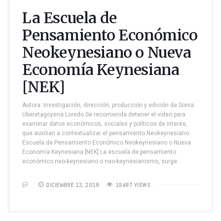
La Escuela de
Pensamiento Económico
Neokeynesiano o Nueva
Economía Keynesiana
[NEK]
Autora: Investigación, dirección, producción y edición de Sonia
Uberetagoyena Loredo Se recomienda detener el vídeo para
examinar datos económicos, sociales y políticos de interés,
que auxilian a contextualizar el pensamiento Neokeynesiano.
Escuela de Pensamiento Económico Neokeynesiano o Nueva
Economía Keynesiana [NEK] La escuela de pensamiento
económico neo-keynesiano o neo-keynesianismo, surge…
DICIEMBRE 13, 2018
19487 VIEWS