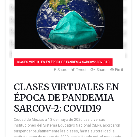
CLASES VIRTUALES EN ÉPOCA DE PANDEMIA SARCOV2-COVID19
Share
Tweet
Share
Pin it
CLASES VIRTUALES EN
ÉPOCA DE PANDEMIA
SARCOV-2: COVID19
Ciudad de México a 13 de mayo de 2020 Las diversas
instituciones del Sistema Educativo Nacional (SEN), acordaron
suspender paulatinamente las clases, hasta su totalidad, a
partir del mes de marzo de 2020, posibilitando así, el necesario