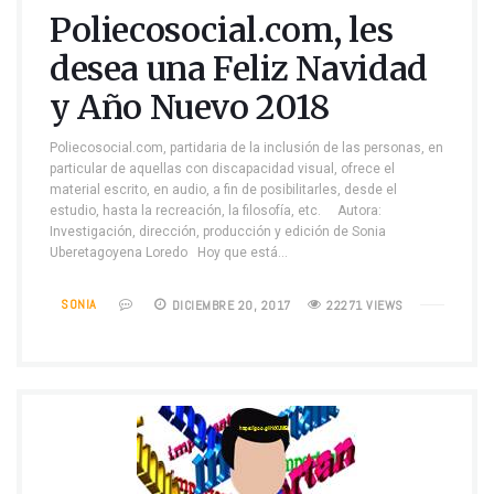
Poliecosocial.com, les
desea una Feliz Navidad
y Año Nuevo 2018
Poliecosocial.com, partidaria de la inclusión de las personas, en
particular de aquellas con discapacidad visual, ofrece el
material escrito, en audio, a fin de posibilitarles, desde el
estudio, hasta la recreación, la filosofía, etc. Autora:
Investigación, dirección, producción y edición de Sonia
Uberetagoyena Loredo Hoy que está…
SONIA
DICIEMBRE 20, 2017
22271 VIEWS