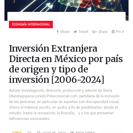
ECONOMÍA INTERNACIONAL
Share
Tweet
Share
Pin it
Inversión Extranjera
Directa en México por país
de origen y tipo de
inversión [2006-2024]
Autora: Investigación, dirección, producción y edición de Sonia
Uberetagoyena Loredo Poliecosocial.com, partidaria de la inclusión
de las personas, en particular de aquellas con discapacidad visual,
ofrece el material escrito, en audio, a fin de posibilitarles, desde el
estudio, hasta la recreación, la filosofía,… y a los que presentan
deficiencias sensoriales…
SONIA
JULIO 25, 2024
8026 VIEWS