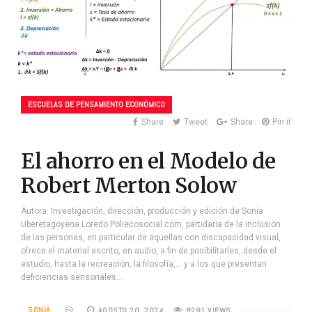
ESCUELAS DE PENSAMIENTO ECONÓMICO
Share
Tweet
Share
Pin it
El ahorro en el Modelo de
Robert Merton Solow
Autora: Investigación, dirección, producción y edición de Sonia
Uberetagoyena Loredo Poliecosocial.com, partidaria de la inclusión
de las personas, en particular de aquellas con discapacidad visual,
ofrece el material escrito, en audio, a fin de posibilitarles, desde el
estudio, hasta la recreación, la filosofía,… y a los que presentan
deficiencias sensoriales…
SONIA
AGOSTO 20, 2024
8291 VIEWS