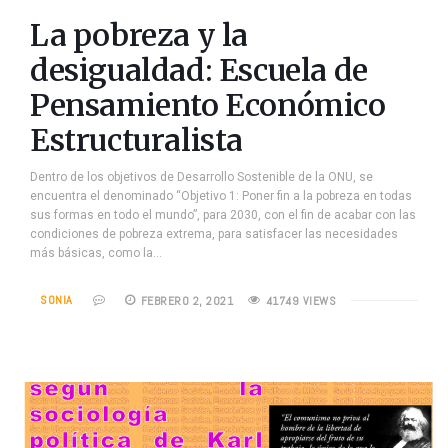
La pobreza y la
desigualdad: Escuela de
Pensamiento Económico
Estructuralista
Dentro de los objetivos de Desarrollo Sostenible de la ONU, se
encuentra el denominado “Objetivo 1: Poner fin a la pobreza en todas
sus formas en todo el mundo”, para 2030, con el fin de acabar con las
condiciones de pobreza extrema, para satisfacer las necesidades
más básicas, como la…
SONIA
FEBRERO 2, 2021
41749 VIEWS