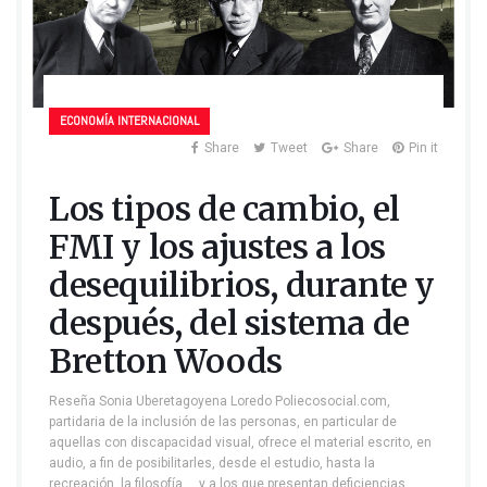
ECONOMÍA INTERNACIONAL
Share
Tweet
Share
Pin it
Los tipos de cambio, el
FMI y los ajustes a los
desequilibrios, durante y
después, del sistema de
Bretton Woods
Reseña Sonia Uberetagoyena Loredo Poliecosocial.com,
partidaria de la inclusión de las personas, en particular de
aquellas con discapacidad visual, ofrece el material escrito, en
audio, a fin de posibilitarles, desde el estudio, hasta la
recreación, la filosofía,… y a los que presentan deficiencias