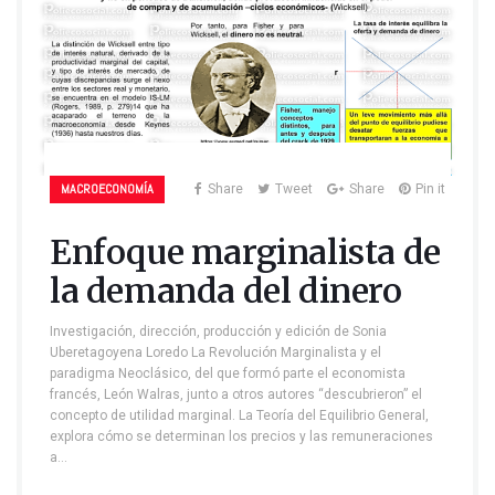
MACROECONOMÍA
Share
Tweet
Share
Pin it
Enfoque marginalista de
la demanda del dinero
Investigación, dirección, producción y edición de Sonia
Uberetagoyena Loredo La Revolución Marginalista y el
paradigma Neoclásico, del que formó parte el economista
francés, León Walras, junto a otros autores “descubrieron” el
concepto de utilidad marginal. La Teoría del Equilibrio General,
explora cómo se determinan los precios y las remuneraciones
a…