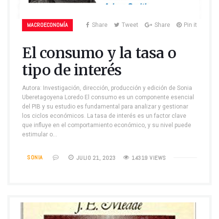
MACROECONOMÍA
Share
Tweet
Share
Pin it
El consumo y la tasa o
tipo de interés
Autora: Investigación, dirección, producción y edición de Sonia
Uberetagoyena Loredo El consumo es un componente esencial
del PIB y su estudio es fundamental para analizar y gestionar
los ciclos económicos. La tasa de interés es un factor clave
que influye en el comportamiento económico, y su nivel puede
estimular o…
SONIA
JULIO 21, 2023
14319 VIEWS