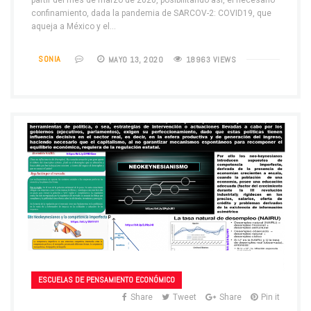
confinamiento, dada la pandemia de SARCOV-2: COVID19, que
aqueja a México y el…
SONIA
MAYO 13, 2020
18963 VIEWS
ESCUELAS DE PENSAMIENTO ECONÓMICO
Share
Tweet
Share
Pin it