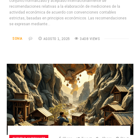
conjunto normalizado y aceptado internacionalmente de
recomendaciones relativas a la elaboración de mediciones de la
actividad económica de acuerdo con convenciones contables
estrictas, basadas en principios económicos. Las recomendaciones
se expresan mediante…
SONIA
AGOSTO 1, 2025
3408 VIEWS