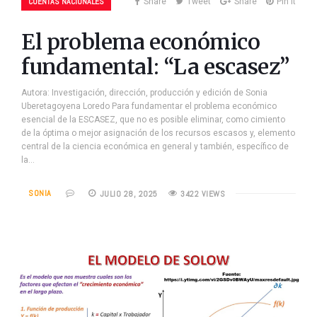
CUENTAS NACIONALES
Share
Tweet
Share
Pin it
El problema económico
fundamental: “La escasez”
Autora: Investigación, dirección, producción y edición de Sonia
Uberetagoyena Loredo Para fundamentar el problema económico
esencial de la ESCASEZ, que no es posible eliminar, como cimiento
de la óptima o mejor asignación de los recursos escasos y, elemento
central de la ciencia económica en general y también, específico de
la…
SONIA
JULIO 28, 2025
3422 VIEWS