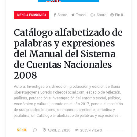
CIENCIA ECONÓMICA
Share
Tweet
Share
Pin it
Catálogo alfabetizado de
palabras y expresiones
del Manual del Sistema
de Cuentas Nacionales
2008
Autora: Investigación, dirección, producción y edición de Sonia
Uberetagoyena Loredo Poliecosocial.com, espacio de reflexión,
análisis, percepción e investigación del entorno social, político,
económico y cultural, creado en el año 2017, pone a disposición
de sus posibles lectores, de manera acreciente, periódica y
paulatina, un Catálogo alfabetizado de palabras y expresiones…
SONIA
ABRIL 2, 2018
20734 VIEWS