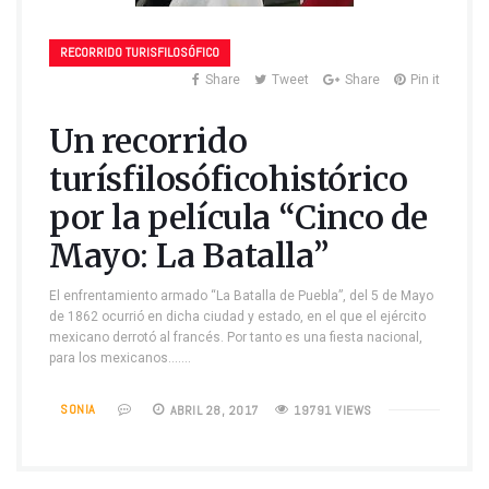
RECORRIDO TURISFILOSÓFICO
Share
Tweet
Share
Pin it
Un recorrido
turísfilosóficohistórico
por la película “Cinco de
Mayo: La Batalla”
El enfrentamiento armado “La Batalla de Puebla”, del 5 de Mayo
de 1862 ocurrió en dicha ciudad y estado, en el que el ejército
mexicano derrotó al francés. Por tanto es una fiesta nacional,
para los mexicanos….…
SONIA
ABRIL 28, 2017
19791 VIEWS