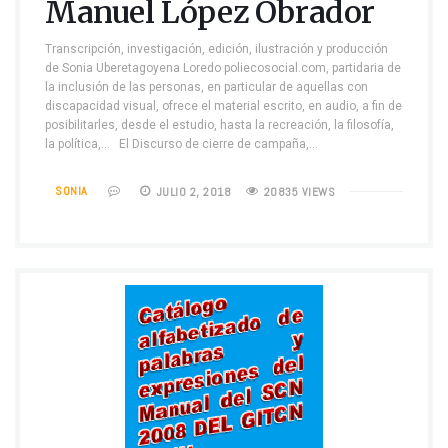
Manuel López Obrador
Transcripción, investigación, edición, ilustración y producción
de Sonia Uberetagoyena Loredo poliecosocial.com, partidaria de
la inclusión de las personas, en particular de aquellas con
discapacidad visual, ofrece el material escrito, en audio, a fin de
posibilitarles, desde el estudio, hasta la recreación, la filosofía,
la política,… El Discurso de cierre de campaña,…
SONIA
JULIO 2, 2018
20835 VIEWS