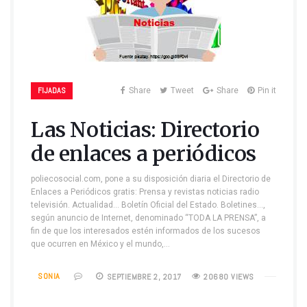
FIJADAS
Share
Tweet
Share
Pin it
Las Noticias: Directorio
de enlaces a periódicos
poliecosocial.com, pone a su disposición diaria el Directorio de
Enlaces a Periódicos gratis: Prensa y revistas noticias radio
televisión. Actualidad… Boletín Oficial del Estado. Boletines…,
según anuncio de Internet, denominado “TODA LA PRENSA”, a
fin de que los interesados estén informados de los sucesos
que ocurren en México y el mundo,…
SONIA
SEPTIEMBRE 2, 2017
20680 VIEWS