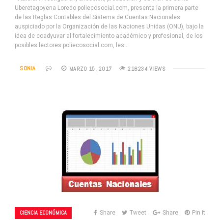
Uberetagoyena Loredo poliecosocial.com, presenta la primera parte
de las Reglas Contables del Sistema de Cuentas Nacionales
auspiciado por la Organización de las Naciones Unidas (ONU), bajo la
idea de coadyuvar al fortalecimiento académico y profesional, de los
posibles lectores poliecosocial.com, les…
SONIA
MARZO 15, 2017
216234 VIEWS
CIENCIA ECONÓMICA
Share
Tweet
Share
Pin it