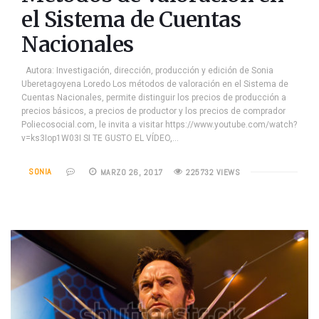
el Sistema de Cuentas
Nacionales
Autora: Investigación, dirección, producción y edición de Sonia
Uberetagoyena Loredo Los métodos de valoración en el Sistema de
Cuentas Nacionales, permite distinguir los precios de producción a
precios básicos, a precios de productor y los precios de comprador
Poliecosocial.com, le invita a visitar https://www.youtube.com/watch?
v=ks3Iop1W03I SI TE GUSTO EL VÍDEO,…
SONIA
MARZO 26, 2017
225732 VIEWS