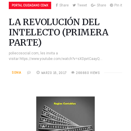
PORTAL CIUDADANO CDMX
Share
Tweet
Share
Pin it
LA REVOLUCIÓN DEL
INTELECTO (PRIMERA
PARTE)
poliecosocial.com, les invita a
visitar https://www.youtube.com/watch?v=sXDpvtCaayQ…
SONIA
MARZO 15, 2017
266660 VIEWS