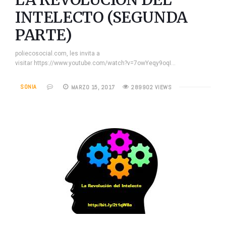
INTELECTO (SEGUNDA
PARTE)
poliecosocial.com, les invita a
visitar https://www.youtube.com/watch?v=7owYeqy9oqI…
SONIA
MARZO 15, 2017
289902 VIEWS