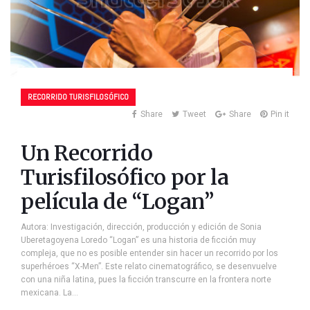
RECORRIDO TURISFILOSÓFICO
Share
Tweet
Share
Pin it
Un Recorrido
Turisfilosófico por la
película de “Logan”
Autora: Investigación, dirección, producción y edición de Sonia
Uberetagoyena Loredo “Logan” es una historia de ficción muy
compleja, que no es posible entender sin hacer un recorrido por los
superhéroes “X-Men”. Este relato cinematográfico, se desenvuelve
con una niña latina, pues la ficción transcurre en la frontera norte
mexicana. La…