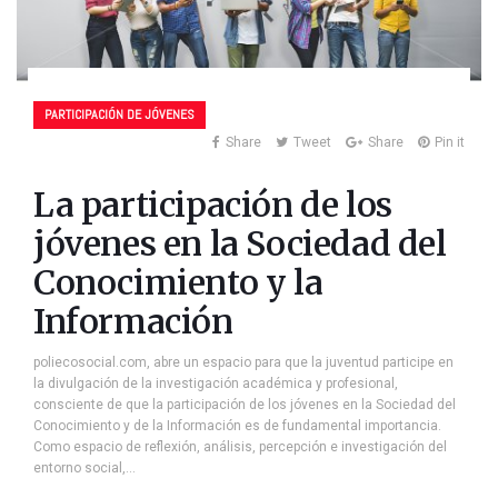
PARTICIPACIÓN DE JÓVENES
Share
Tweet
Share
Pin it
La participación de los
jóvenes en la Sociedad del
Conocimiento y la
Información
poliecosocial.com, abre un espacio para que la juventud participe en
la divulgación de la investigación académica y profesional,
consciente de que la participación de los jóvenes en la Sociedad del
Conocimiento y de la Información es de fundamental importancia.
Como espacio de reflexión, análisis, percepción e investigación del
entorno social,…