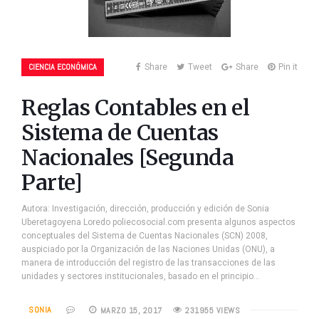
CIENCIA ECONÓMICA
Share
Tweet
Share
Pin it
Reglas Contables en el
Sistema de Cuentas
Nacionales [Segunda
Parte]
Autora: Investigación, dirección, producción y edición de Sonia
Uberetagoyena Loredo poliecosocial.com presenta algunos aspectos
conceptuales del Sistema de Cuentas Nacionales (SCN) 2008,
auspiciado por la Organización de las Naciones Unidas (ONU), a
manera de introducción del registro de las transacciones de las
unidades y sectores institucionales, basado en el principio…
SONIA
MARZO 15, 2017
231955 VIEWS