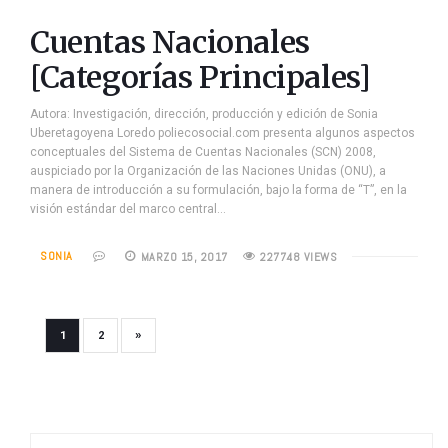
Cuentas Nacionales
[Categorías Principales]
Autora: Investigación, dirección, producción y edición de Sonia
Uberetagoyena Loredo poliecosocial.com presenta algunos aspectos
conceptuales del Sistema de Cuentas Nacionales (SCN) 2008,
auspiciado por la Organización de las Naciones Unidas (ONU), a
manera de introducción a su formulación, bajo la forma de “T”, en la
visión estándar del marco central…
SONIA
MARZO 15, 2017
227748 VIEWS
»
1
2