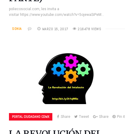
poliecosocial.com, les invita a
visitar https://www.youtube.com/watch?v=5ojewaSiPeM…
SONIA
MARZO 15, 2017
216478 VIEWS
PORTAL CIUDADANO CDMX
Share
Tweet
Share
Pin it
LA REVOLUCIÓN DEL