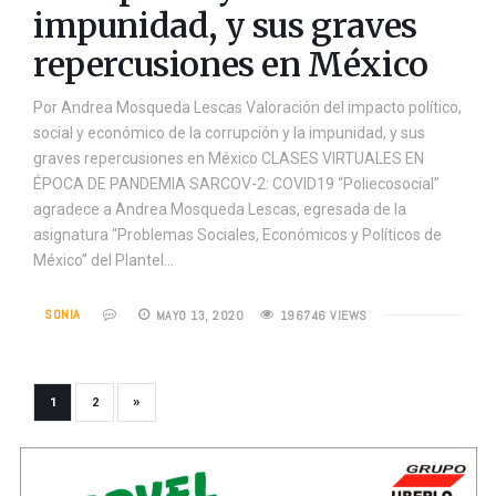
impunidad, y sus graves
repercusiones en México
Por Andrea Mosqueda Lescas Valoración del impacto político,
social y económico de la corrupción y la impunidad, y sus
graves repercusiones en México CLASES VIRTUALES EN
ÉPOCA DE PANDEMIA SARCOV-2: COVID19 “Poliecosocial”
agradece a Andrea Mosqueda Lescas, egresada de la
asignatura “Problemas Sociales, Económicos y Políticos de
México” del Plantel…
SONIA
MAYO 13, 2020
196746 VIEWS
»
1
2