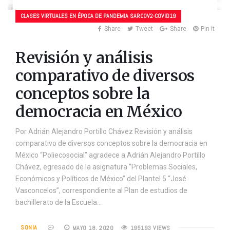
CLASES VIRTUALES EN ÉPOCA DE PANDEMIA SARCOV2-COVID19
Share
Tweet
Share
Pin it
Revisión y análisis
comparativo de diversos
conceptos sobre la
democracia en México
Por Adrián Alejandro Portillo Chávez Revisión y análisis
comparativo de diversos conceptos sobre la democracia en
México “Poliecosocial” agradece a Adrián Alejandro Portillo
Chávez, egresado de la asignatura “Problemas Sociales,
Económicos y Políticos de México” del Plantel 5 “José
Vasconcelos”, correspondiente al Plan de estudios de
bachillerato de la Escuela…
SONIA
MAYO 18, 2020
195193 VIEWS