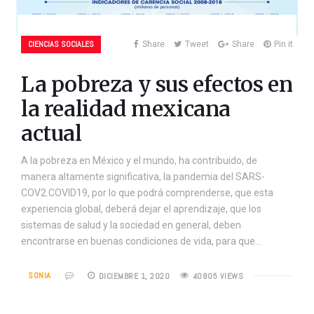
CIENCIAS SOCIALES
Share
Tweet
Share
Pin it
La pobreza y sus efectos en
la realidad mexicana
actual
A la pobreza en México y el mundo, ha contribuido, de
manera altamente significativa, la pandemia del SARS-
COV2.COVID19, por lo que podrá comprenderse, que esta
experiencia global, deberá dejar el aprendizaje, que los
sistemas de salud y la sociedad en general, deben
encontrarse en buenas condiciones de vida, para que…
SONIA
DICIEMBRE 1, 2020
40805 VIEWS