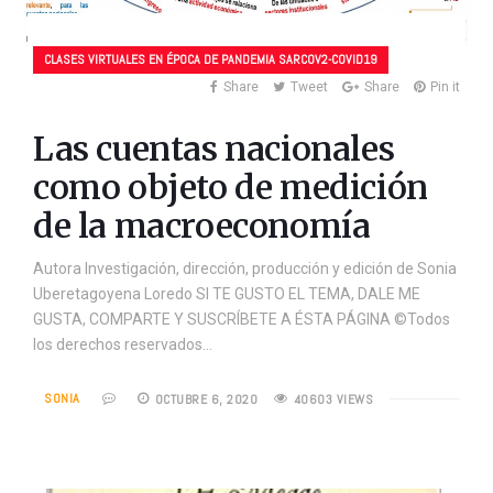
CLASES VIRTUALES EN ÉPOCA DE PANDEMIA SARCOV2-COVID19
Share
Tweet
Share
Pin it
Las cuentas nacionales
como objeto de medición
de la macroeconomía
Autora Investigación, dirección, producción y edición de Sonia
Uberetagoyena Loredo SI TE GUSTO EL TEMA, DALE ME
GUSTA, COMPARTE Y SUSCRÍBETE A ÉSTA PÁGINA ©Todos
los derechos reservados…
SONIA
OCTUBRE 6, 2020
40603 VIEWS