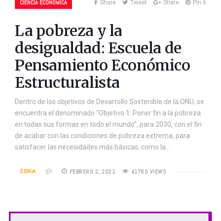
CIENCIA ECONÓMICA
Share
Tweet
Share
Pin it
La pobreza y la
desigualdad: Escuela de
Pensamiento Económico
Estructuralista
Dentro de los objetivos de Desarrollo Sostenible de la ONU, se
encuentra el denominado “Objetivo 1: Poner fin a la pobreza
en todas sus formas en todo el mundo”, para 2030, con el fin
de acabar con las condiciones de pobreza extrema, para
satisfacer las necesidades más básicas, como la…
SONIA
FEBRERO 2, 2021
41760 VIEWS