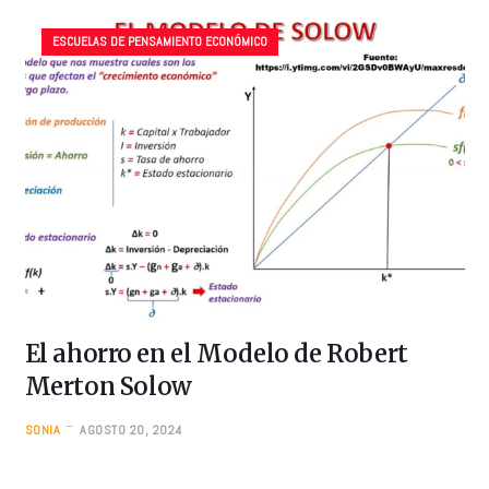
Sonia Uberetagoyena Loredo
ESCUELAS DE PENSAMIENTO ECONÓMICO
Aristóteles: Acerca de la
Felicidad. Vídeo Musical
301876 VIEWS
0 COMMENTS
Autora: Investigación, dirección, producción y edición de
Sonia Uberetagoyena Loredo
Aristóteles: Acerca de la
Felicidad
246709 VIEWS
0 COMMENTS
Autora: Investigación, dirección, producción y edición de
El ahorro en el Modelo de Robert
Sonia Uberetagoyena Loredo
Merton Solow
SONIA
AGOSTO 20, 2024