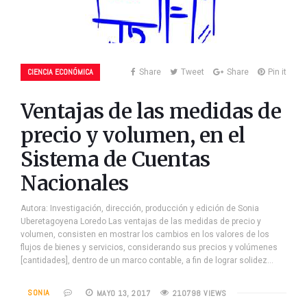
CIENCIA ECONÓMICA
Share
Tweet
Share
Pin it
Ventajas de las medidas de
precio y volumen, en el
Sistema de Cuentas
Nacionales
Autora: Investigación, dirección, producción y edición de Sonia
Uberetagoyena Loredo Las ventajas de las medidas de precio y
volumen, consisten en mostrar los cambios en los valores de los
flujos de bienes y servicios, considerando sus precios y volúmenes
[cantidades], dentro de un marco contable, a fin de lograr solidez…
SONIA
MAYO 13, 2017
210798 VIEWS