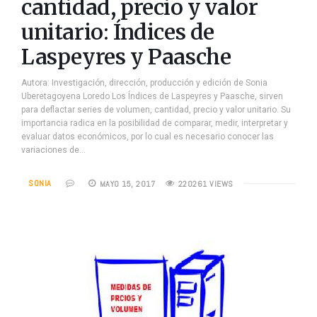
cantidad, precio y valor
unitario: Índices de
Laspeyres y Paasche
Autora: Investigación, dirección, producción y edición de Sonia
Uberetagoyena Loredo Los Índices de Laspeyres y Paasche, sirven
para deflactar series de volumen, cantidad, precio y valor unitario. Su
importancia radica en la posibilidad de comparar, medir, interpretar y
evaluar datos económicos, por lo cual es necesario conocer las
variaciones de…
SONIA
MAYO 15, 2017
220261 VIEWS