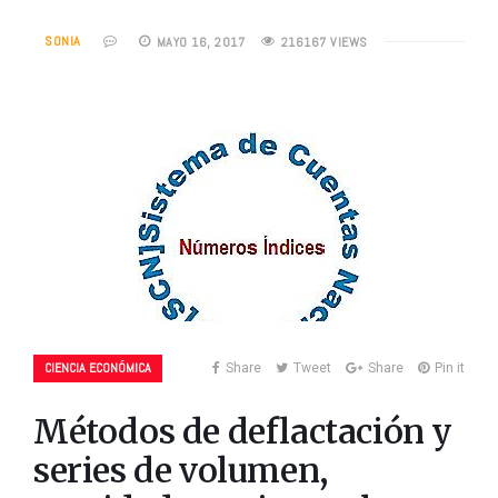
SONIA
MAYO 16, 2017
216167 VIEWS
CIENCIA ECONÓMICA
Share
Tweet
Share
Pin it
Métodos de deflactación y
series de volumen,