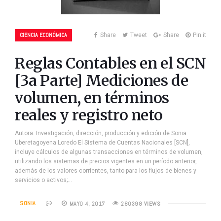
CIENCIA ECONÓMICA
Share
Tweet
Share
Pin it
Reglas Contables en el SCN
[3a Parte] Mediciones de
volumen, en términos
reales y registro neto
Autora: Investigación, dirección, producción y edición de Sonia
Uberetagoyena Loredo El Sistema de Cuentas Nacionales [SCN],
incluye cálculos de algunas transacciones en términos de volumen,
utilizando los sistemas de precios vigentes en un período anterior,
además de los valores corrientes, tanto para los flujos de bienes y
servicios o activos;…
SONIA
MAYO 4, 2017
280398 VIEWS