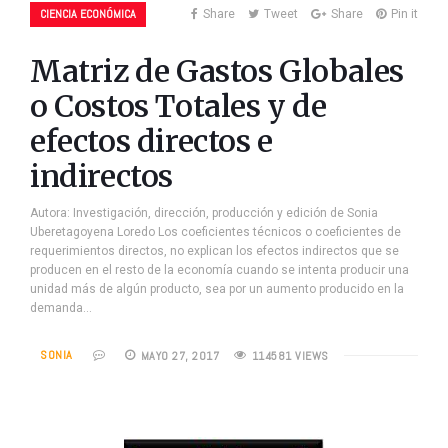
CIENCIA ECONÓMICA
Share
Tweet
Share
Pin it
Matriz de Gastos Globales
o Costos Totales y de
efectos directos e
indirectos
Autora: Investigación, dirección, producción y edición de Sonia
Uberetagoyena Loredo Los coeficientes técnicos o coeficientes de
requerimientos directos, no explican los efectos indirectos que se
producen en el resto de la economía cuando se intenta producir una
unidad más de algún producto, sea por un aumento producido en la
demanda…
SONIA
MAYO 27, 2017
114581 VIEWS