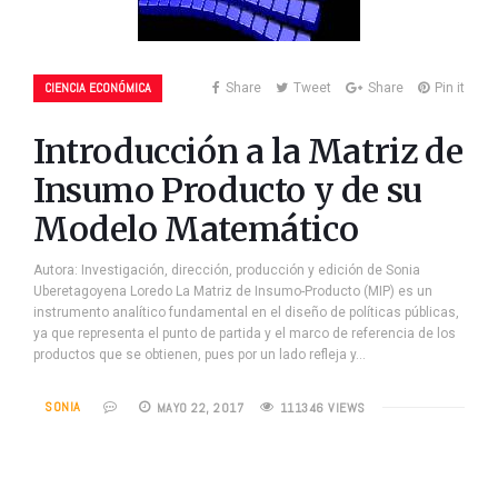
CIENCIA ECONÓMICA
Share
Tweet
Share
Pin it
Introducción a la Matriz de
Insumo Producto y de su
Modelo Matemático
Autora: Investigación, dirección, producción y edición de Sonia
Uberetagoyena Loredo La Matriz de Insumo-Producto (MIP) es un
instrumento analítico fundamental en el diseño de políticas públicas,
ya que representa el punto de partida y el marco de referencia de los
productos que se obtienen, pues por un lado refleja y…
SONIA
MAYO 22, 2017
111346 VIEWS