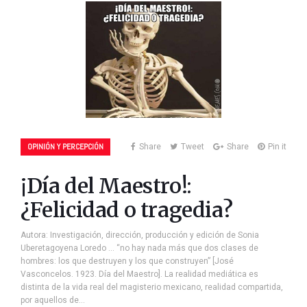
OPINIÓN Y PERCEPCIÓN
Share
Tweet
Share
Pin it
¡Día del Maestro!:
¿Felicidad o tragedia?
Autora: Investigación, dirección, producción y edición de Sonia
Uberetagoyena Loredo … “no hay nada más que dos clases de
hombres: los que destruyen y los que construyen” [José
Vasconcelos. 1923. Día del Maestro]. La realidad mediática es
distinta de la vida real del magisterio mexicano, realidad compartida,
por aquellos de…