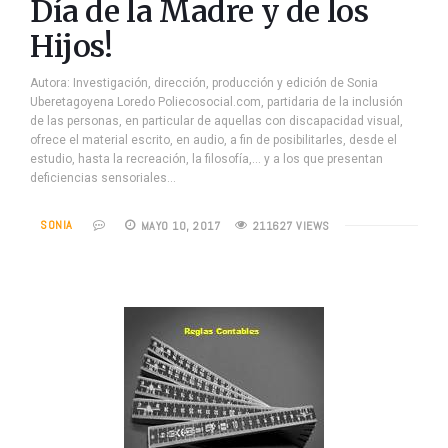
Día de la Madre y de los
Hijos!
Autora: Investigación, dirección, producción y edición de Sonia
Uberetagoyena Loredo Poliecosocial.com, partidaria de la inclusión
de las personas, en particular de aquellas con discapacidad visual,
ofrece el material escrito, en audio, a fin de posibilitarles, desde el
estudio, hasta la recreación, la filosofía,… y a los que presentan
deficiencias sensoriales…
SONIA
MAYO 10, 2017
211627 VIEWS