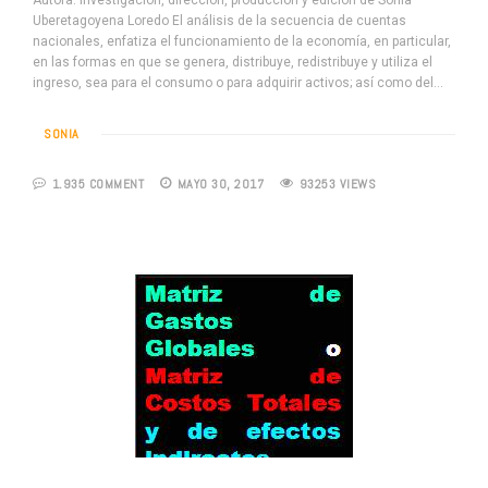
Autora: Investigación, dirección, producción y edición de Sonia
Uberetagoyena Loredo El análisis de la secuencia de cuentas
nacionales, enfatiza el funcionamiento de la economía, en particular,
en las formas en que se genera, distribuye, redistribuye y utiliza el
ingreso, sea para el consumo o para adquirir activos; así como del…
SONIA
1.935 COMMENT
MAYO 30, 2017
93253 VIEWS