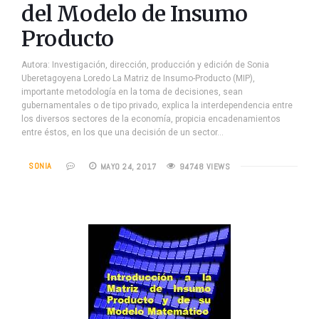
del Modelo de Insumo
Producto
Autora: Investigación, dirección, producción y edición de Sonia
Uberetagoyena Loredo La Matriz de Insumo-Producto (MIP),
importante metodología en la toma de decisiones, sean
gubernamentales o de tipo privado, explica la interdependencia entre
los diversos sectores de la economía, propicia encadenamientos
entre éstos, en los que una decisión de un sector…
SONIA
MAYO 24, 2017
94748 VIEWS