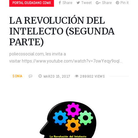
PORTAL CIUDADANO CDMX
Share
Tweet
Share
Pin it
LA REVOLUCIÓN DEL
INTELECTO (SEGUNDA
PARTE)
poliecosocial.com, les invita a
visitar https://www.youtube.com/watch?v=7owYeqy9oqI…
SONIA
MARZO 15, 2017
289902 VIEWS