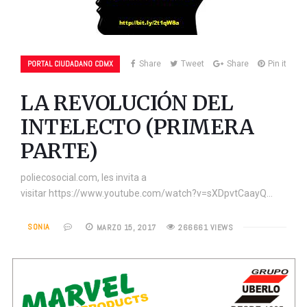
PORTAL CIUDADANO CDMX
Share
Tweet
Share
Pin it
LA REVOLUCIÓN DEL
INTELECTO (PRIMERA
PARTE)
poliecosocial.com, les invita a
visitar https://www.youtube.com/watch?v=sXDpvtCaayQ…
SONIA
MARZO 15, 2017
266661 VIEWS