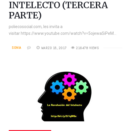
INTELECTO (TERCERA
PARTE)
poliecosocial.com, les invita a
visitar https://www.youtube.com/watch?v=5ojewaSiPeM…
SONIA
MARZO 15, 2017
216478 VIEWS