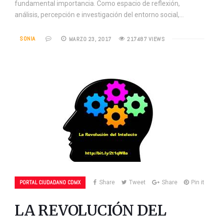
fundamental importancia. Como espacio de reflexión,
análisis, percepción e investigación del entorno social,…
SONIA
MARZO 23, 2017
217487 VIEWS
PORTAL CIUDADANO CDMX
Share
Tweet
Share
Pin it
LA REVOLUCIÓN DEL