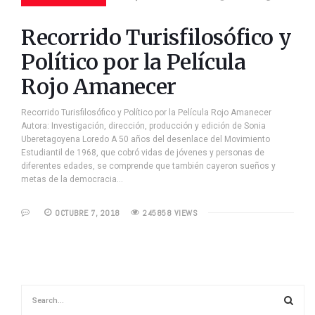
Recorrido Turisfilosófico y
Político por la Película
Rojo Amanecer
Recorrido Turisfilosófico y Político por la Película Rojo Amanecer
Autora: Investigación, dirección, producción y edición de Sonia
Uberetagoyena Loredo A 50 años del desenlace del Movimiento
Estudiantil de 1968, que cobró vidas de jóvenes y personas de
diferentes edades, se comprende que también cayeron sueños y
metas de la democracia…
OCTUBRE 7, 2018
245858 VIEWS