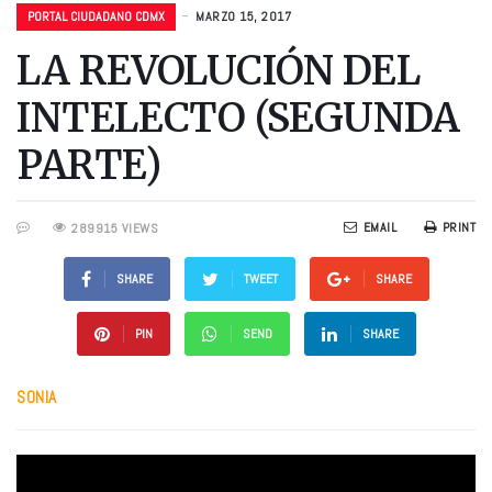
PORTAL CIUDADANO CDMX
MARZO 15, 2017
LA REVOLUCIÓN DEL
INTELECTO (SEGUNDA
PARTE)
EMAIL
PRINT
289915 VIEWS
SHARE
TWEET
SHARE
PIN
SEND
SHARE
SONIA