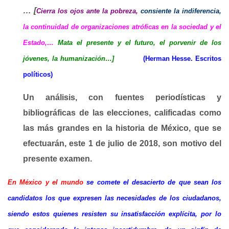
t
… [
Cierra los ojos ante la pobreza,
consiente la indiferencia,
o
la continuidad de organizaciones atróficas en la sociedad y el
r
Estado,…
Mata el presente y el futuro, el porvenir de los
d
jóvenes, la humanización…]
(Herman Hesse. Escritos
e
políticos)
a
Un análisis, con fuentes periodísticas y
u
bibliográficas de las elecciones, calificadas como
d
las más grandes en la historia de México, que se
i
efectuarán, este 1 de julio de 2018, son motivo del
o
presente examen.
En México y el mundo
se comete el desacierto de que sean los
candidatos los que expresen las necesidades de los ciudadanos,
siendo estos quienes resisten su insatisfacción explícita, por lo