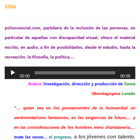
SONIA
poliecosocial.com, partidaria de la inclusión de las personas, en
particular de aquellas con discapacidad visual, ofrece el material
escrito, en audio, a fin de posibilitarles, desde el estudio, hasta la
recreación, la filosofía, la política,…
R
00:00
00:00
e
Autora:
Investigación, dirección y producción de
Sonia
p
Uberetagoyena
Loredo
r
“… quien vea en los pensamientos de la humanidad un
o
d
sentimentalismo fantasioso; en las exigencias de futuro,… y
u
en las consideraciones de los hombres mera charlatanería,…
c
a los jóvenes con talento,
mata las voces…
el progreso,