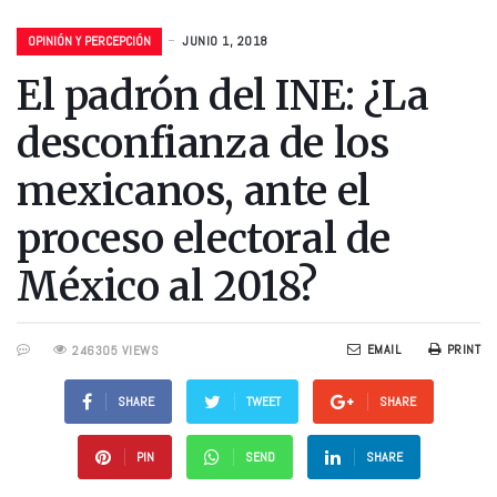
OPINIÓN Y PERCEPCIÓN
JUNIO 1, 2018
El padrón del INE: ¿La
desconfianza de los
mexicanos, ante el
proceso electoral de
México al 2018?
EMAIL
PRINT
246305 VIEWS
SHARE
TWEET
SHARE
PIN
SEND
SHARE