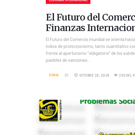
ECONOMÍA INTERNACIONAL
El Futuro del Comer
Finanzas Internacio
El Futuro del Comercio mundial se orienta hacia
índice de proteccionismo, tanto cuantitativo com
frente al aperturismo “obligatorio” de los subde
pasibles de sanciones…
SONIA
OCTUBRE 19, 2019
203181 V