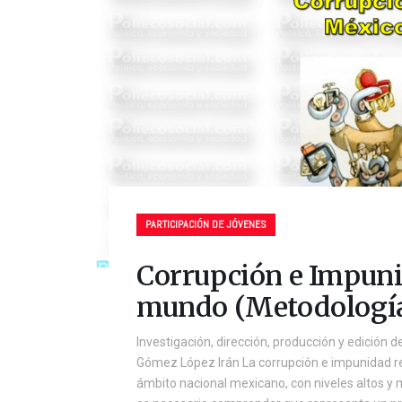
PARTICIPACIÓN DE JÓVENES
Corrupción e Impuni
mundo (Metodología 
Investigación, dirección, producción y edición
Gómez López Irán La corrupción e impunidad rep
ámbito nacional mexicano, con niveles altos y m