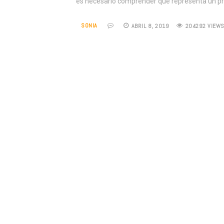
es necesario comprender que representa un 
SONIA
ABRIL 8, 2019
204292 VIEW