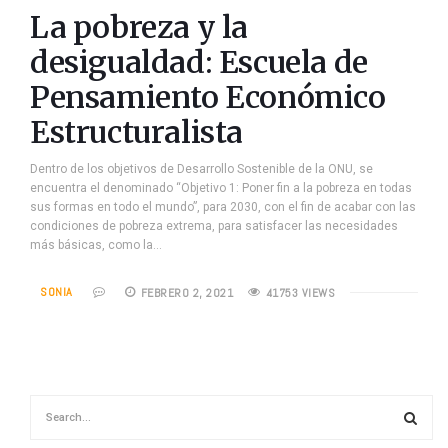
La pobreza y la
desigualdad: Escuela de
Pensamiento Económico
Estructuralista
Dentro de los objetivos de Desarrollo Sostenible de la ONU, se
encuentra el denominado “Objetivo 1: Poner fin a la pobreza en todas
sus formas en todo el mundo”, para 2030, con el fin de acabar con las
condiciones de pobreza extrema, para satisfacer las necesidades
más básicas, como la…
SONIA
FEBRERO 2, 2021
41753 VIEWS