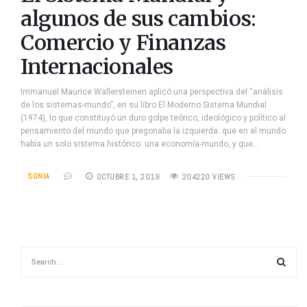
algunos de sus cambios:
Comercio y Finanzas
Internacionales
Immanuel Maurice Wallersteinen aplicó una perspectiva del “análisis
de los sistemas-mundo”, en su libro El Moderno Sistema Mundial
(1974), lo que constituyó un duro golpe teórico, ideológico y político al
pensamiento del mundo que pregonaba la izquierda: que en el mundo
había un solo sistema histórico: una economía-mundo, y que…
SONIA
OCTUBRE 1, 2019
204220 VIEWS