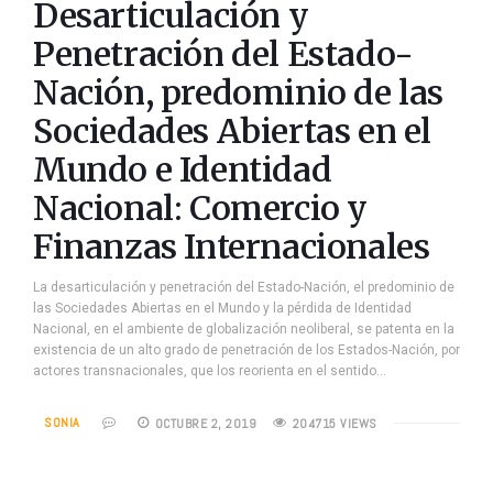
Desarticulación y
Penetración del Estado-
Nación, predominio de las
Sociedades Abiertas en el
Mundo e Identidad
Nacional: Comercio y
Finanzas Internacionales
La desarticulación y penetración del Estado-Nación, el predominio de
las Sociedades Abiertas en el Mundo y la pérdida de Identidad
Nacional, en el ambiente de globalización neoliberal, se patenta en la
existencia de un alto grado de penetración de los Estados-Nación, por
actores transnacionales, que los reorienta en el sentido…
SONIA
OCTUBRE 2, 2019
204715 VIEWS