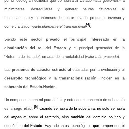
por la ideología neoliberal que compulsa al Estado –
sus gobiernos
– a
minimizarse, desregularse y generar pautas favorables al
funcionamiento y los intereses del sector privado, productor, inversor y
[4]
comercializador
-particularmente el transnacional
.
Siendo éste
sector privado
el principal interesado en la
disminución del rol del Estado
y el principal generador de la
“Reforma del Estado”, en aras de la rentabilidad (
valor más preciado
).
Las
presiones de
carácter estructural
causadas por la evolución y el
desarrollo tecnológico
y la
transnacionalización
, inciden en la
soberanía
del Estado-Nación.
Un componente central para definir y entender el concepto de soberanía
[5]
es la
seguridad
.
Cuando se habla de la soberanía, no sólo se habla
del
imperium
sobre el territorio, sino también del dominio político y
económico del Estado. Hay adelantos tecnológicos que rompen con el