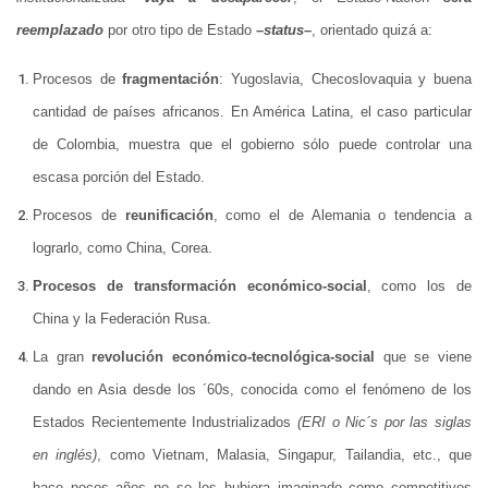
reemplazado
por otro tipo de Estado
–
status
–
, orientado quizá a:
Procesos de
fragmentación
: Yugoslavia, Checoslovaquia y buena
cantidad de países africanos. En América Latina, el caso particular
de Colombia, muestra que el gobierno sólo puede controlar una
escasa porción del Estado.
Procesos de
reunificación
, como el de Alemania o tendencia a
lograrlo, como China, Corea.
Procesos de transformación económico-social
, como los de
China y la Federación Rusa.
La gran
revolución económico-tecnológica-social
que se viene
dando en Asia desde los ´60s, conocida como el fenómeno de los
Estados Recientemente Industrializados
(ERI o Nic´s por las siglas
en inglés)
, como Vietnam, Malasia, Singapur, Tailandia, etc., que
hace pocos años no se los hubiera imaginado como competitivos