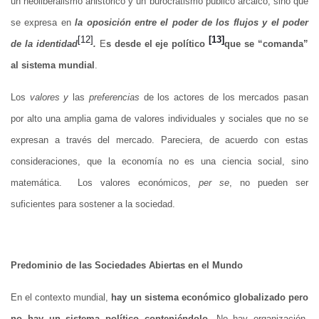
un neoliberalismo ahistórico y un burocratismo público arcaico; sino que
se expresa en
la oposición entre el poder de los flujos y el poder
[12]
[13]
de la identidad
.
E
s desde el eje político
que se “comanda”
al sistema mundial
.
Los
valores
y
las
preferencias
de los actores de los mercados pasan
por alto una amplia gama de valores individuales y sociales que no se
expresan a través del mercado. Pareciera, de acuerdo con estas
consideraciones, que la economía no es una ciencia social, sino
matemática. Los valores económicos,
per se
, no pueden ser
suficientes para sostener a la sociedad.
Predominio de las Sociedades Abiertas en el Mundo
En el contexto mundial,
hay un sistema económico globalizado pero
no hay un sistema político conteniéndolo
. No hay organización,