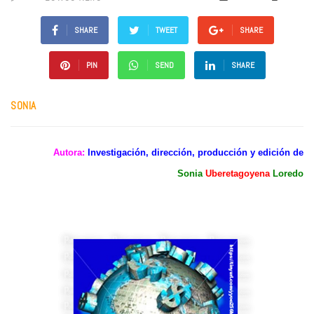
SHARE
TWEET
SHARE
PIN
SEND
SHARE
SONIA
Autora:
Investigación, dirección, producción y edición de
Sonia
Uberetagoyena
Loredo