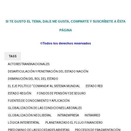
SI TE GUSTO EL TEMA, DALE ME GUSTA, COMPARTE Y SUSCRÍBETE A ÉSTA
PÁGINA
©Todos los derechos reservados
TAGS
ACTORES TRANSNACIONALES
DESARTICULACIÓN Y PENETRACIÓN DEL ESTADO NACIÓN
DISMINUCIÓN DEL ROL DEL ESTADO
EL EJE POLÍTICO “COMANDA” AL SISTEMA MUNDIAL
ESTADO RED
ESTADO-REGIÓN
FONDOS DE PENSIÓN Y DE SEGURO
FUENTES DE CONOCIMIENTO Y APLICACIÓN
GLOBALIZACIÓN DE LAS CONDICIONES LABORALES
GLOBALIZACIÓN NEOLIBERAL
INTRAEMPRESA
INTRARRED
LÓGICA INTERESTATAL
PLANETARIZADO EL FLUJO FINANCIERO
PREDOMINIO DE LAS SOCIEDADES ABIERTAS
PROCESOS DE FRAGMENTACIÓN