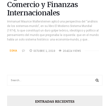
Comercio y Finanzas
Internacionales
Immanuel Maurice Wallersteinen aplicó una perspectiva del “análisis
de los sistemas-mundo”, en su libro El Moderno Sistema Mundial
(1974), lo que constituyó un duro golpe teórico, ideológico y político al
pensamiento del mundo que pregonaba la izquierda: que en el mundo
había un solo sistema histórico: una economía-mundo, y que…
SONIA
OCTUBRE 1, 2019
204224 VIEWS
ENTRADAS RECIENTES