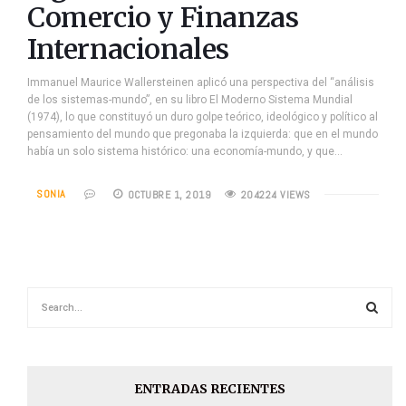
Comercio y Finanzas
Internacionales
Immanuel Maurice Wallersteinen aplicó una perspectiva del “análisis
de los sistemas-mundo”, en su libro El Moderno Sistema Mundial
(1974), lo que constituyó un duro golpe teórico, ideológico y político al
pensamiento del mundo que pregonaba la izquierda: que en el mundo
había un solo sistema histórico: una economía-mundo, y que…
SONIA
OCTUBRE 1, 2019
204224 VIEWS
ENTRADAS RECIENTES