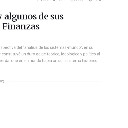
Share
Tweet
Share
Pin it
y algunos de sus
 Finanzas
pectiva del “análisis de los sistemas-mundo”, en su
constituyó un duro golpe teórico, ideológico y político al
rda: que en el mundo había un solo sistema histórico:
EWS