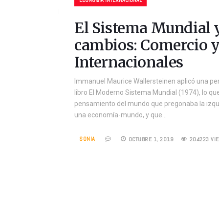
ECONOMÍA INTERNACIONAL
El Sistema Mundial 
cambios: Comercio y
Internacionales
Immanuel Maurice Wallersteinen aplicó una pers
libro El Moderno Sistema Mundial (1974), lo que 
pensamiento del mundo que pregonaba la izquie
una economía-mundo, y que…
SONIA
OCTUBRE 1, 2019
204223 VI