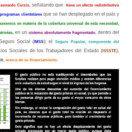
b
o
r
c
, señalando que
u
a
Leonardo Curzio
tiene un efecto redistributivo
i
/
a
p
a
h
que se han desplegado en el país y
m
r
programas clientelares
b
a
j
a
a
a
e
r
s sexenios en materia de la cobertura universal de esta necesidad,
a
b
o
r
u
a
n
i
en un
, dentro del
triotas,
sistema absolutamente fragmentado
/
a
p
a
m
r
t
b
Seguro Social (
); el
IMSS
Seguro Popular, componente del
a
j
a
a
e
r
a
a
cios Sociales de los Trabajadores del Estado (
),
b
ISSSTE
o
r
u
n
i
r
/
te
,
a
acerca de su financiamiento.
p
a
m
t
b
o
a
j
a
a
e
a
a
d
b
o
r
u
n
r
/
i
a
p
a
m
t
o
a
s
j
a
a
e
a
d
b
m
o
r
u
n
r
i
a
i
p
a
m
t
o
s
j
n
a
a
e
a
d
m
o
u
r
u
n