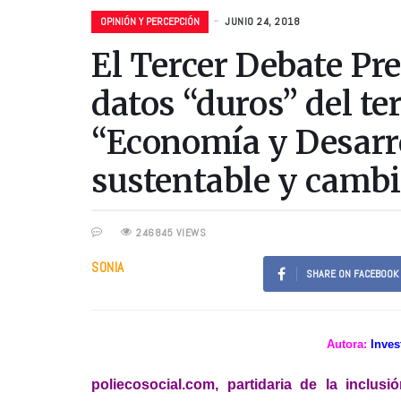
OPINIÓN Y PERCEPCIÓN
JUNIO 24, 2018
El Tercer Debate Pre
datos “duros” del t
“Economía y Desarro
sustentable y cambi
246845 VIEWS
SONIA
SHARE ON FACEBOOK
Autora:
Inves
poliecosocial.com, partidaria de la inclus