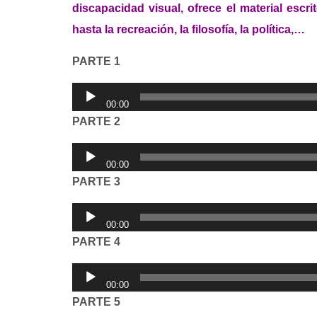
discapacidad visual, ofrece el material escrit
hasta la recreación, la filosofía, la política,…
PARTE 1
R
00:00
e
PARTE 2
p
R
r
00:00
e
o
PARTE 3
p
d
R
r
u
00:00
e
o
c
PARTE 4
p
d
t
R
r
u
o
00:00
e
o
c
PARTE 5
r
p