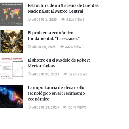
Estructura de un Sistema de Cuentas
Nacionales: El Marco Central
AGOSTO 1, 2025
3414 VIEWS
El problema económico
fundamental: “La escasez”
JULIO 28, 2025
3426 VIEWS
El ahorro en el Modelo de Robert
Merton Solow
AGOSTO 20, 2024
8298 VIEWS
La importancia del desarrollo
tecnológico en el crecimiento
económico
AGOSTO 13, 2024
8045 VIEWS