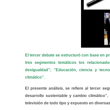
u
o
e
d
c
r
a
i
t
d
u
o
o
e
d
r
a
i
d
u
o
e
d
a
El tercer debate se estructuró con base en p
i
u
tres segmentos temáticos los relacionad
o
d
desigualdad”; “Educación, ciencia y tecno
i
climático”.
o
El presente análisis, se refiere al tercer 
desarrollo sustentable y cambio climático”, 
televisión de todo tipo y expuesto en diversas