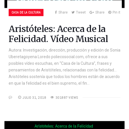
CASA DE LA CULTURA
Share
Tweet
Share
Pin it
Aristóteles: Acerca de la
Felicidad. Vídeo Musical
Autora: Investigación, dirección, producción y edición de Sonia
Uberetagoyena Loredo poliecosocial.com, ofrece a sus
posibles vídeo escuchas, en “Casa de la Cultura”, frases y
pensamientos de Aristóteles, relacionadas con la felicidad…
Aristóteles sostenía que todos los hombres están de acuerdo
en que la felicidad es el bien supremo, el fin…
JULIO 31, 2018
301887 VIEWS