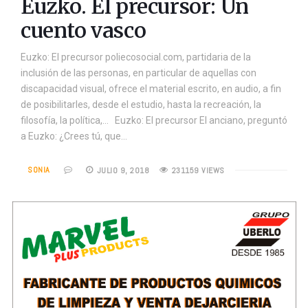
Euzko. El precursor: Un
cuento vasco
Euzko: El precursor poliecosocial.com, partidaria de la
inclusión de las personas, en particular de aquellas con
discapacidad visual, ofrece el material escrito, en audio, a fin
de posibilitarles, desde el estudio, hasta la recreación, la
filosofía, la política,… Euzko: El precursor El anciano, preguntó
a Euzko: ¿Crees tú, que…
SONIA
JULIO 9, 2018
231159 VIEWS